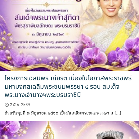
โครงการเฉลิมพระเกียรติ เนื่องในโอกาสพระราชพิธี
มหามงคลเฉลิมพระชนมพรรษา ๔ รอบ สมเด็จ
พระนางเจ้านางฯพระบรมราชินี
2 มิ.ย. 2569
ด้วยวันพุธที่ ๓ มิถุนายน ๒๕๖๙ เป็นวันเฉลิมพระชนมพรรษา ส […]