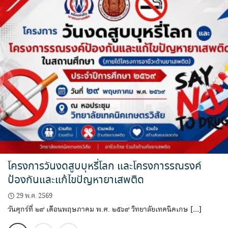
โครงการวันงดสูบบุหรี่โลก และโครงการรณรงค์
ป้องกันและแก้ไขปัญหายาเสพติด
29 พ.ค. 2569
วันศุกร์ที่ ๒๙ เดือนพฤษภาคม พ.ศ. ๒๕๖๙ วิทยาลัยเทคนิคเกษ […]