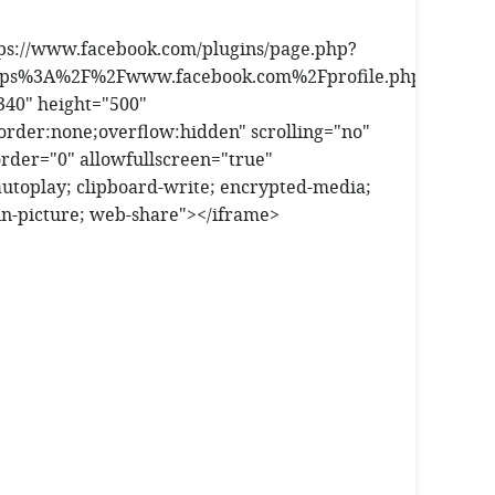
tps://www.facebook.com/plugins/page.php?
tps%3A%2F%2Fwww.facebook.com%2Fprofile.php%3Fid%3D1
340" height="500"
order:none;overflow:hidden" scrolling="no"
rder="0" allowfullscreen="true"
utoplay; clipboard-write; encrypted-media;
in-picture; web-share"></iframe>