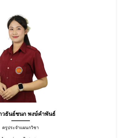
วธันย์ชนก พงษ์คำพันธ์
ครูประจำแผนกวิชา