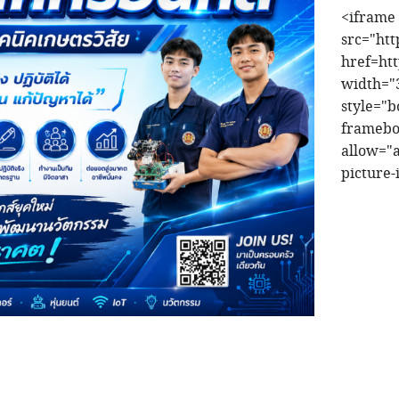
<iframe
src="ht
href=ht
width="
style="b
framebo
allow="a
picture-