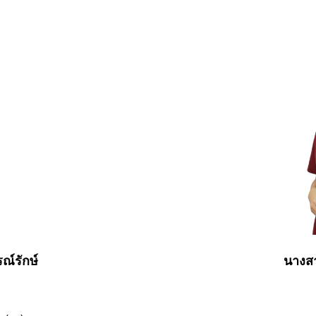
ณ์รักษ์
นางสา