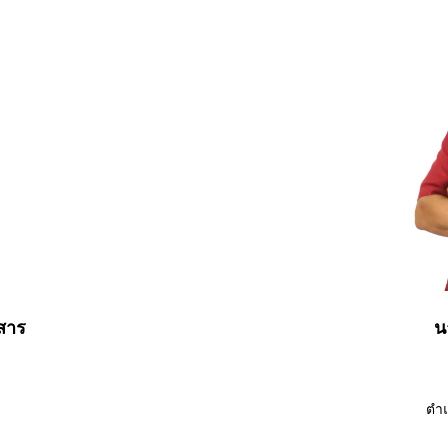
สาร
น
ตำ