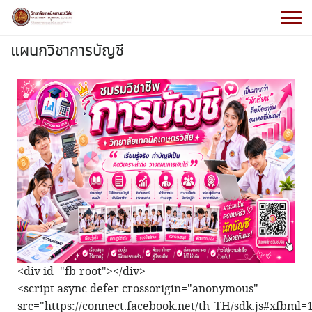
แผนกวิชาการบัญชี
<div id="fb-root"></div>
<script async defer crossorigin="anonymous"
src="https://connect.facebook.net/th_TH/sdk.js#xfb